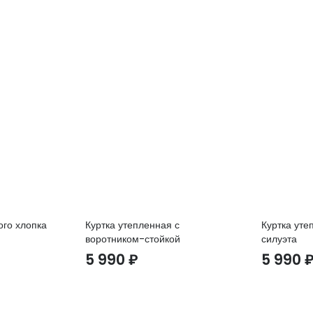
ого хлопка
Куртка утепленная с
Куртка уте
воротником-стойкой
силуэта
5 990
₽
5 990