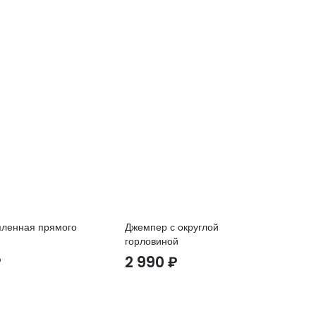
пленная прямого
Джемпер с округлой
Ов
горловиной
во
₽
2 990
₽
2