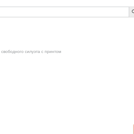
S
B
 свободного силуэта с принтом