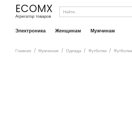
ECOMX
Search
for:
Агрегатор товаров
Электроника
Женщинам
Мужчинам
Главная
/
Мужчинам
/
Одежда
/
Футболки
/
Футболка