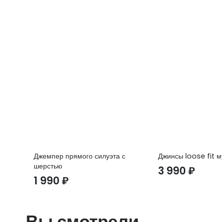
Джемпер прямого силуэта с
Джинсы loose fit 
шерстью
3 990
₽
1 990
₽
Вы смотрели