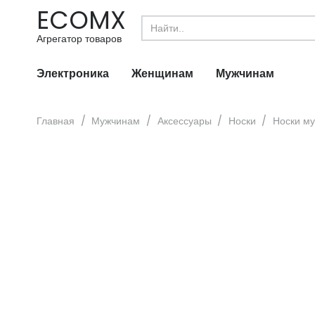
ECOMX
Search
for:
Агрегатор товаров
Электроника
Женщинам
Мужчинам
Главная
/
Мужчинам
/
Аксессуары
/
Носки
/
Носки м