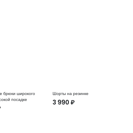
е брюки широкого
Шорты на резинке
Фу
сокой посадке
ка
3 990
₽
₽
2