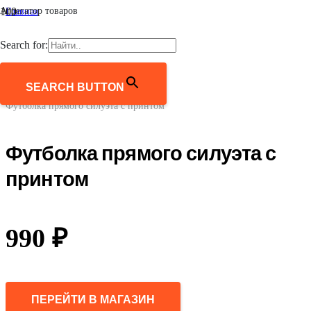
Агрегатор товаров
Главная
/
Женщинам
Search for:
/
Одежда
/
Футболки и лонгсливы
SEARCH BUTTON
/
Футболка прямого силуэта с принтом
Футболка прямого силуэта с
принтом
990
₽
ПЕРЕЙТИ В МАГАЗИН