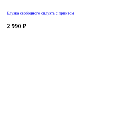
Блузка свободного силуэта с принтом
2 990
₽