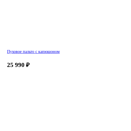
Пуховое пальто с капюшоном
25 990
₽