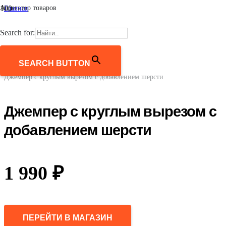
Агрегатор товаров
Главная
/
Женщинам
Search for:
/
Одежда
/
Джемперы, свитеры, кардиганы
SEARCH BUTTON
/
Джемпер с круглым вырезом с добавлением шерсти
Джемпер с круглым вырезом с
добавлением шерсти
1 990
₽
ПЕРЕЙТИ В МАГАЗИН