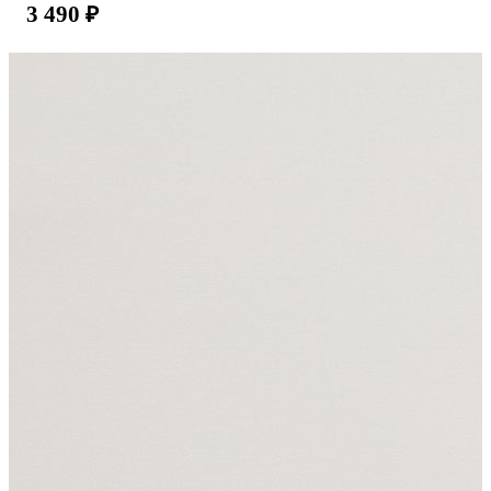
3 490
₽