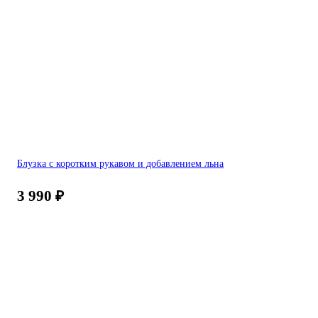
Блузка с коротким рукавом и добавлением льна
3 990
₽