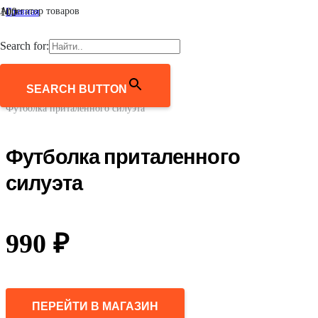
Агрегатор товаров
Главная
/
Женщинам
Search for:
/
Одежда
/
Футболки и лонгсливы
SEARCH BUTTON
/
Футболка приталенного силуэта
Футболка приталенного
силуэта
990
₽
ПЕРЕЙТИ В МАГАЗИН