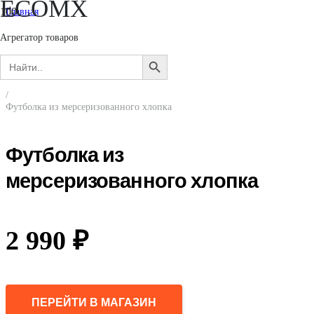
ECOMX
Главная
/
Женщинам
Агрегатор товаров
/
Search
Одежда
SEARCH
for:
/
BUTTON
Футболки и лонгсливы
/
Футболка из мерсеризованного хлопка
Футболка из
мерсеризованного хлопка
2 990
₽
ПЕРЕЙТИ В МАГАЗИН