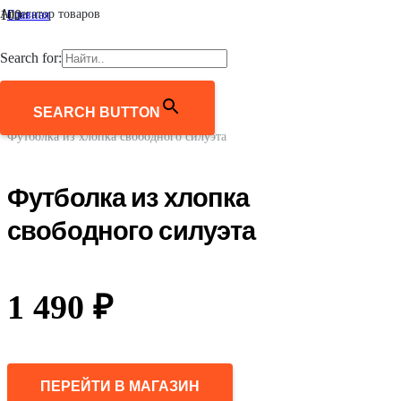
Агрегатор товаров
Главная
/
Мужчинам
Search for:
/
Одежда
/
Футболки
SEARCH BUTTON
/
Футболка из хлопка свободного силуэта
Футболка из хлопка
свободного силуэта
1 490
₽
ПЕРЕЙТИ В МАГАЗИН