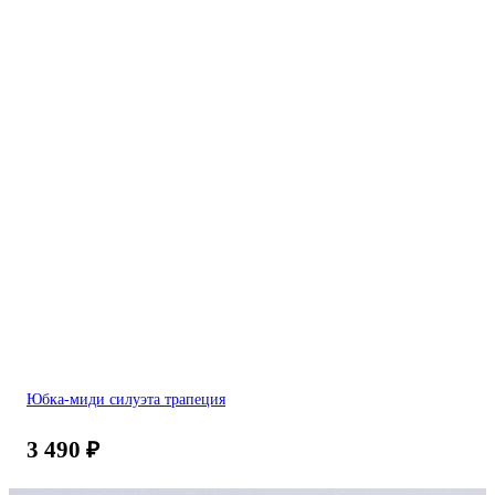
Юбка-миди силуэта трапеция
3 490
₽