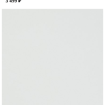
3 499
₽