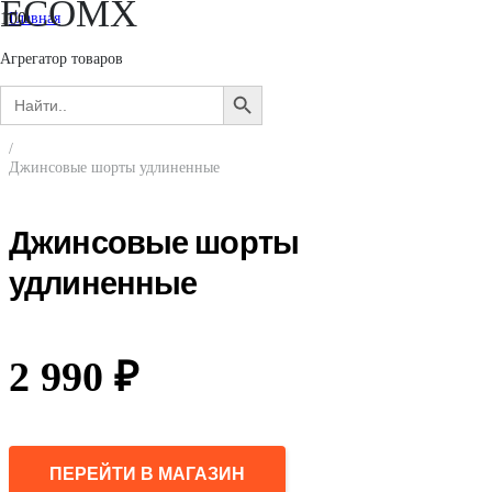
ECOMX
Главная
/
Женщинам
Агрегатор товаров
/
Search
Одежда
SEARCH
for:
/
BUTTON
Шорты
/
Джинсовые шорты удлиненные
Джинсовые шорты
удлиненные
2 990
₽
ПЕРЕЙТИ В МАГАЗИН