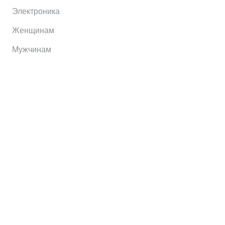
Электроника
Женщинам
Мужчинам
Информация
Brands
Home
My Account
Shop
Главная
Контакты
О сервисе
Контакты