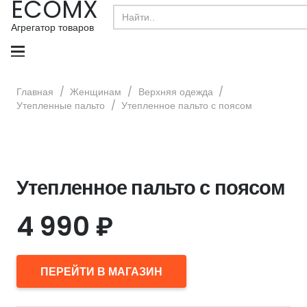
ECOMX
Search
for:
Агрегатор товаров
Главная
/
Женщинам
/
Верхняя одежда
/
Утепленные пальто
/
Утепленное пальто с поясом
Утепленное пальто с поясом
4 990
₽
ПЕРЕЙТИ В МАГАЗИН