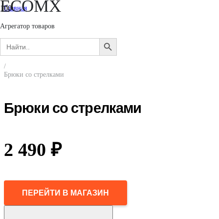
ECOMX
Главная
/
Женщинам
Агрегатор товаров
/
Search
Одежда
SEARCH
for:
/
BUTTON
Брюки
/
Брюки со стрелками
Брюки со стрелками
2 490
₽
ПЕРЕЙТИ В МАГАЗИН