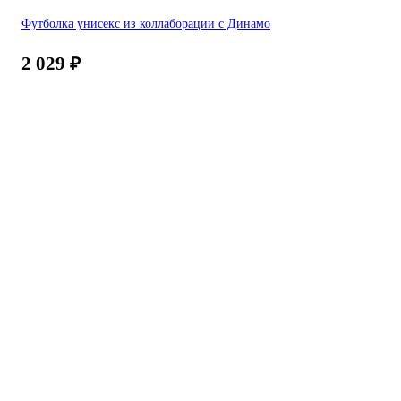
Футболка унисекс из коллаборации с Динамо
2 029
₽