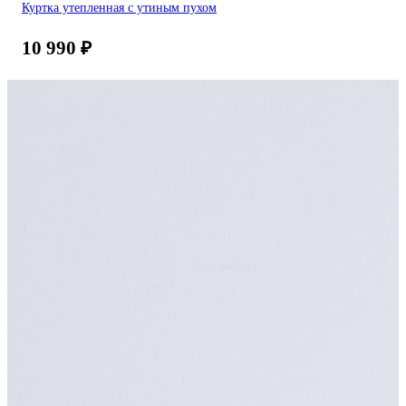
Куртка утепленная с утиным пухом
10 990
₽