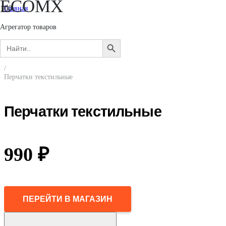
ECOMX
Главная
/
Женщинам
Агрегатор товаров
/
Search
Аксессуары
SEARCH
for:
/
BUTTON
Перчатки и варежки
/
Перчатки текстильные
Перчатки текстильные
990
₽
ПЕРЕЙТИ В МАГАЗИН