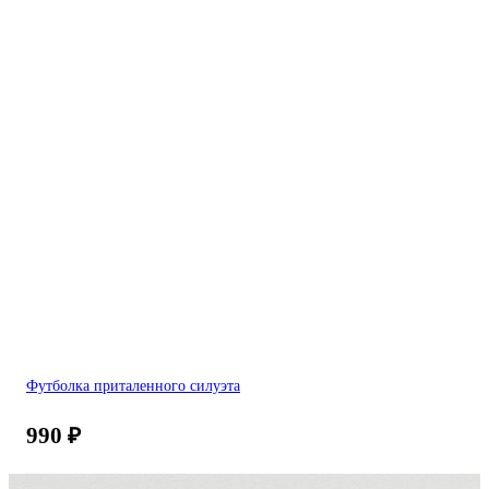
Футболка приталенного силуэта
990
₽