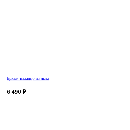
Брюки-палаццо из льна
6 490
₽