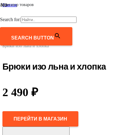
Агрегатор товаров
Главная
/
Женщинам
Search for:
/
Одежда
/
Брюки
SEARCH BUTTON
/
Брюки изо льна и хлопка
Брюки изо льна и хлопка
2 490
₽
ПЕРЕЙТИ В МАГАЗИН