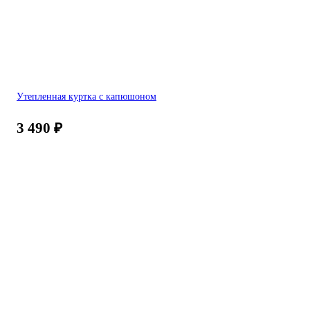
Утепленная куртка с капюшоном
3 490
₽