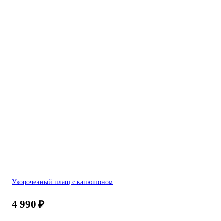
Укороченный плащ с капюшоном
4 990
₽