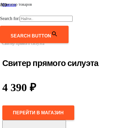
Агрегатор товаров
Главная
/
Женщинам
Search for:
/
Одежда
/
Джемперы, свитеры, кардиганы
SEARCH BUTTON
/
Свитер прямого силуэта
Свитер прямого силуэта
4 390
₽
ПЕРЕЙТИ В МАГАЗИН