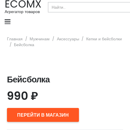
ECOMX
Search
for:
Агрегатор товаров
Главная
/
Мужчинам
/
Аксессуары
/
Кепки и бейсболки
/
Бейсболка
Бейсболка
990
₽
ПЕРЕЙТИ В МАГАЗИН