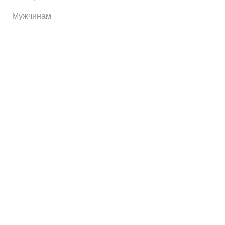
Мужчинам
Информация
Brands
Home
My Account
Shop
Главная
Контакты
О сервисе
Контакты
Отправить заявку