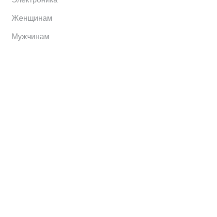
Женщинам
Мужчинам
Информация
Brands
Home
My Account
Shop
Главная
Контакты
О сервисе
Контакты