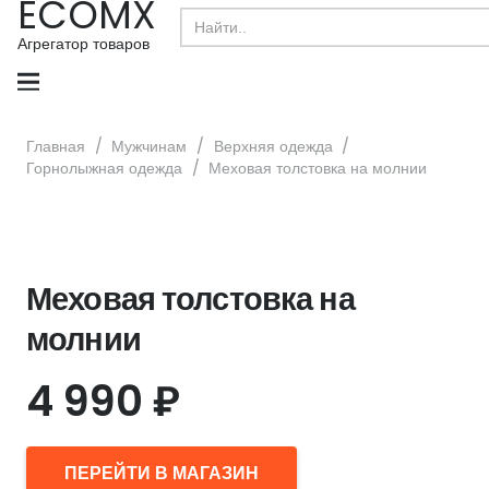
ECOMX
Search
for:
Агрегатор товаров
Главная
/
Мужчинам
/
Верхняя одежда
/
Горнолыжная одежда
/
Меховая толстовка на молнии
Меховая толстовка на
молнии
4 990
₽
ПЕРЕЙТИ В МАГАЗИН