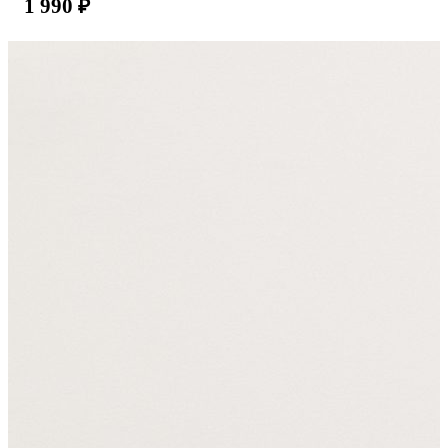
1 990
₽