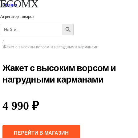
ECOMX
Главная
/
Женщинам
Агрегатор товаров
/
Search
Одежда
SEARCH
for:
/
BUTTON
Джемперы, свитеры, кардиганы
/
Жакет с высоким ворсом и нагрудными карманами
Жакет с высоким ворсом и
нагрудными карманами
4 990
₽
ПЕРЕЙТИ В МАГАЗИН