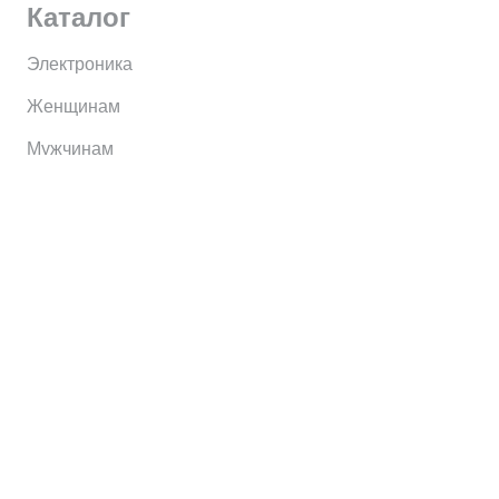
Каталог
Электроника
Женщинам
Мужчинам
Информация
Brands
Home
My Account
Shop
Главная
Контакты
О сервисе