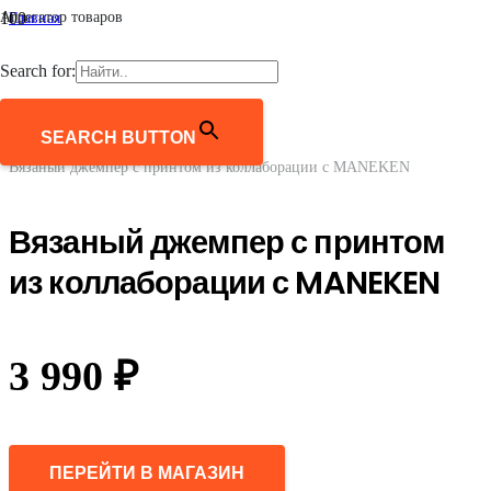
Агрегатор товаров
Главная
/
Женщинам
Search for:
/
Одежда
/
Джемперы, свитеры, кардиганы
SEARCH BUTTON
/
Вязаный джемпер с принтом из коллаборации с MANEKEN
Вязаный джемпер с принтом
из коллаборации с MANEKEN
3 990
₽
ПЕРЕЙТИ В МАГАЗИН