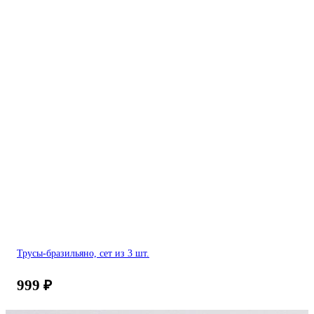
Трусы-бразильяно, сет из 3 шт.
999
₽