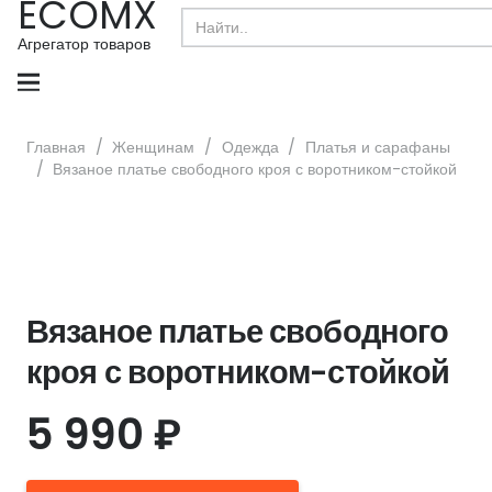
ECOMX
Search
for:
Агрегатор товаров
Главная
/
Женщинам
/
Одежда
/
Платья и сарафаны
/
Вязаное платье свободного кроя с воротником-стойкой
Вязаное платье свободного
кроя с воротником-стойкой
5 990
₽