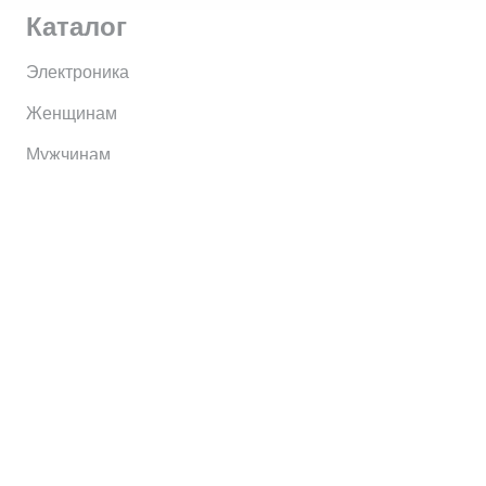
Каталог
Электроника
Женщинам
Мужчинам
Информация
Brands
Home
My Account
Shop
Главная
Контакты
О сервисе