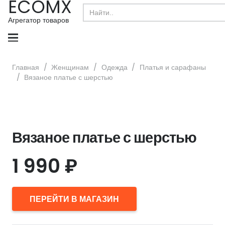
ECOMX
Search
for:
Агрегатор товаров
Главная
/
Женщинам
/
Одежда
/
Платья и сарафаны
/
Вязаное платье с шерстью
Вязаное платье с шерстью
1 990
₽
ПЕРЕЙТИ В МАГАЗИН