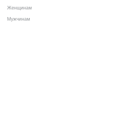
Женщинам
Мужчинам
Информация
Brands
Home
My Account
Shop
Главная
Контакты
О сервисе
Контакты