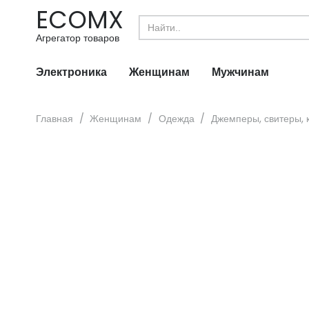
ECOMX
Search
for:
Агрегатор товаров
Электроника
Женщинам
Мужчинам
Главная
/
Женщинам
/
Одежда
/
Джемперы, свитеры, 