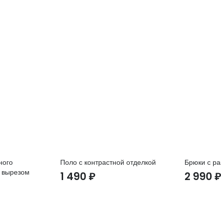
ного
Поло с контрастной отделкой
Брюки с р
м вырезом
1 490
₽
2 990