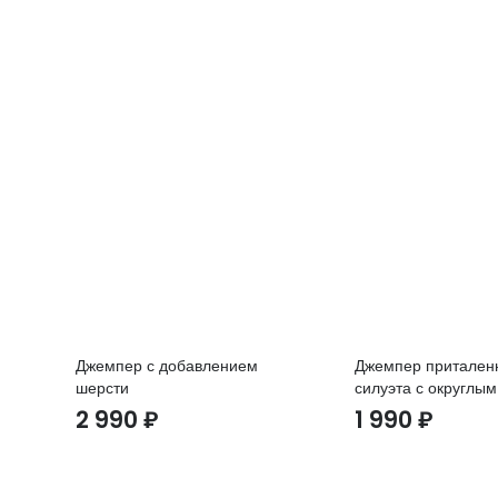
Джемпер с добавлением
Джемпер притален
шерсти
силуэта с округлы
2 990
₽
1 990
₽