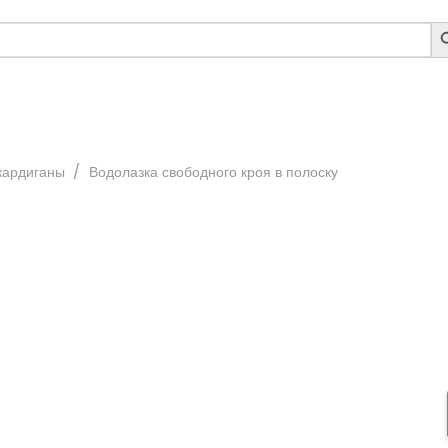
S
B
кардиганы
/
Водолазка свободного кроя в полоску