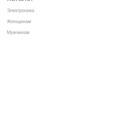
Электроника
Женщинам
Мужчинам
Информация
Brands
Home
My Account
Shop
Главная
Контакты
О сервисе