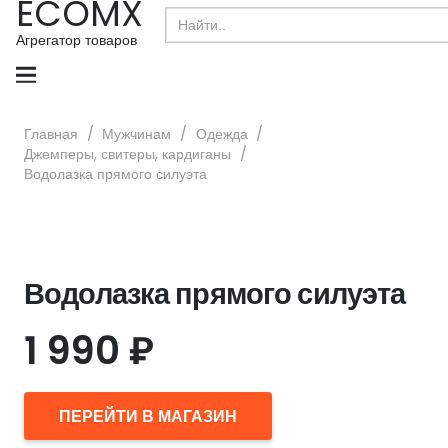
ECOMX
Search
for:
Агрегатор товаров
Главная
/
Мужчинам
/
Одежда
/
Джемперы, свитеры, кардиганы
/
Водолазка прямого силуэта
Водолазка прямого силуэта
1 990
₽
ПЕРЕЙТИ В МАГАЗИН