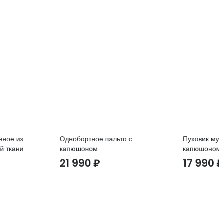
нное из
Однобортное пальто с
Пуховик му
й ткани
капюшоном
капюшоно
21 990
₽
17 990