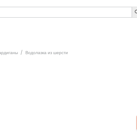
S
B
ардиганы
/
Водолазка из шерсти