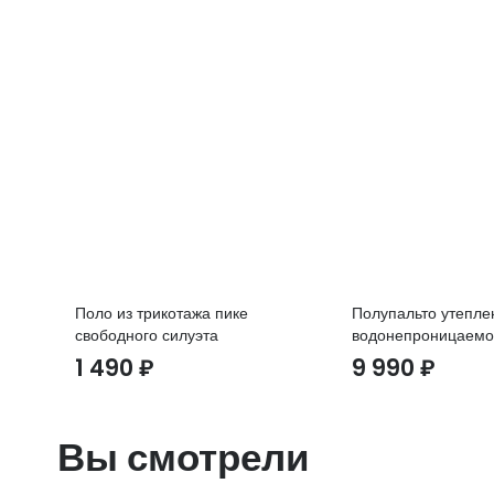
Поло из трикотажа пике
Полупальто утепле
свободного силуэта
водонепроницаемо
1 490
₽
9 990
₽
Вы смотрели