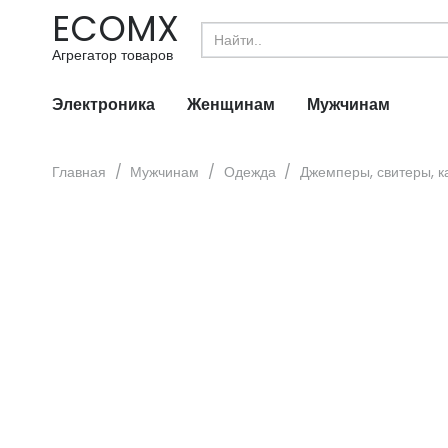
ECOMX
Search
for:
Агрегатор товаров
Электроника
Женщинам
Мужчинам
Главная
/
Мужчинам
/
Одежда
/
Джемперы, свитеры, к