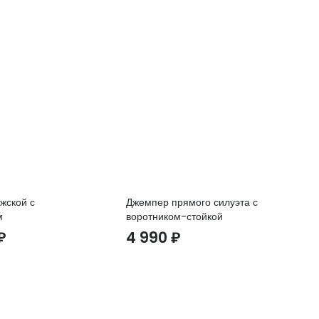
жской с
Джемпер прямого силуэта с
Ре
м
воротником-стойкой
3
₽
4 990
₽