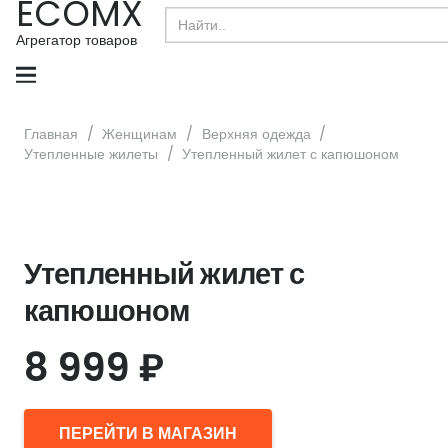
ECOMX
Search
for:
Агрегатор товаров
Главная
/
Женщинам
/
Верхняя одежда
/
Утепленные жилеты
/
Утепленный жилет с капюшоном
Утепленный жилет с
капюшоном
8 999
₽
ПЕРЕЙТИ В МАГАЗИН