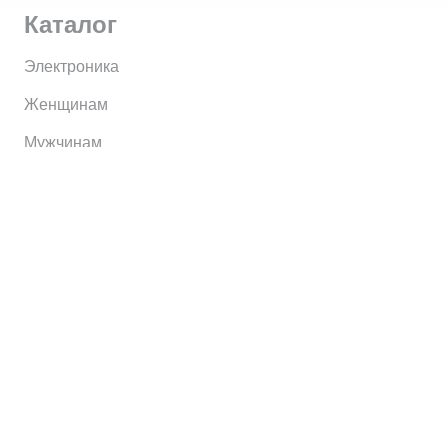
Каталог
Электроника
Женщинам
Мужчинам
Информация
Brands
Home
My Account
Shop
Главная
Контакты
О сервисе