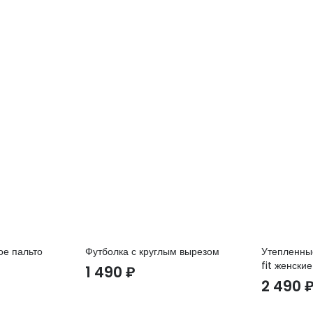
ое пальто
Футболка с круглым вырезом
Утепленны
fit женские
1 490
₽
2 490