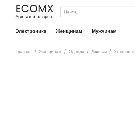
ECOMX
Search
for:
Агрегатор товаров
Электроника
Женщинам
Мужчинам
Главная
/
Женщинам
/
Одежда
/
Джинсы
/
Утепленны