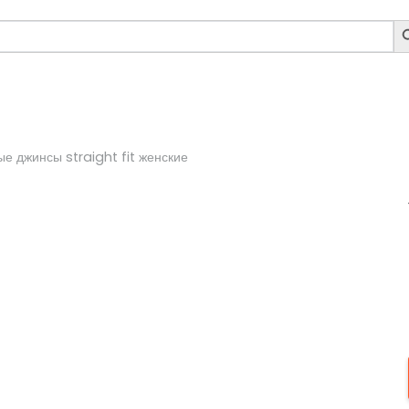
S
B
е джинсы straight fit женские