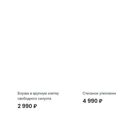
Блузка в крупную клетку
Стеганое утепленн
свободного силуэта
4 990
₽
2 990
₽