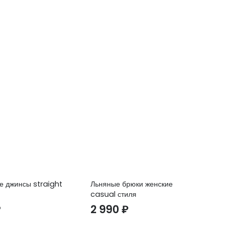
е джинсы straight
Льняные брюки женские
Пл
casual стиля
по
₽
2 990
₽
3