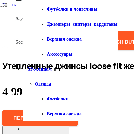
Главная
Футболки и лонгсливы
/
Женщинам
Агрегатор товаров
/
Джемперы, свитеры, кардиганы
Одежда
/
Джинсы
Верхняя одежда
/
Search for:
SEARCH BU
Утепленные джинсы loose fit женские
Аксессуары
Утепленные джинсы loose fit ж
Мужчинам
Одежда
4 990
₽
Футболки
Верхняя одежда
ПЕРЕЙТИ В МАГАЗИН