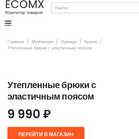
ECOMX
Search
for:
Агрегатор товаров
Главная
/
Мужчинам
/
Одежда
/
Брюки
/
Утепленные брюки с эластичным поясом
Утепленные брюки с
эластичным поясом
9 990
₽
ПЕРЕЙТИ В МАГАЗИН