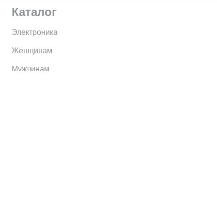
Каталог
Электроника
Женщинам
Мужчинам
Информация
Brands
Home
My Account
Shop
Главная
Контакты
О сервисе