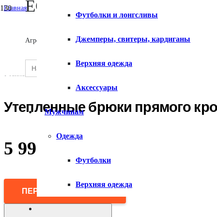
ECOMX
Главная
Футболки и лонгсливы
/
Женщинам
О сервисе
/
Джемперы, свитеры, кардиганы
Агрегатор товаров
Верхняя одежда
/
Горнолыжная одежда
Search
Верхняя одежда
SEARCH
/
for:
Контакты
BUTTON
Утепленные брюки прямого кроя
Аксессуары
Утепленные брюки прямого кр
Мужчинам
Одежда
5 990
₽
Футболки
Верхняя одежда
ПЕРЕЙТИ В МАГАЗИН