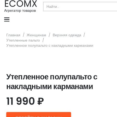
ECOMX
Search
for:
Агрегатор товаров
Главная
/
Женщинам
/
Верхняя одежда
/
Утепленные пальто
/
Утепленное полупальто с накладными карманами
Утепленное полупальто с
накладными карманами
11 990
₽