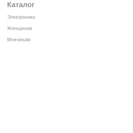
Каталог
Электроника
Женщинам
Мужчинам
Информация
Brands
Home
My Account
Shop
Главная
Контакты
О сервисе