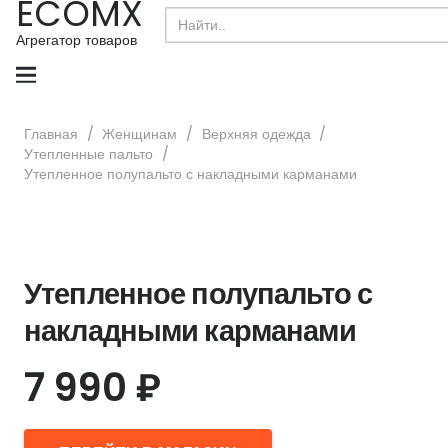
ECOMX
Search
for:
Агрегатор товаров
Главная
/
Женщинам
/
Верхняя одежда
/
Утепленные пальто
/
Утепленное полупальто с накладными карманами
Утепленное полупальто с
накладными карманами
7 990
₽