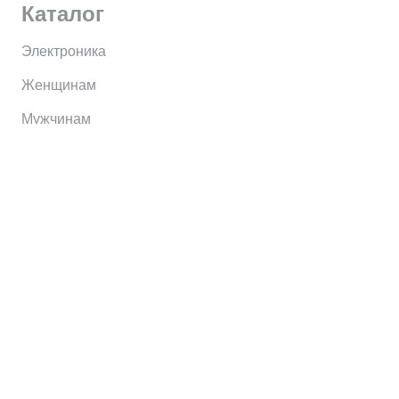
Каталог
Электроника
Женщинам
Мужчинам
Информация
Brands
Home
My Account
Shop
Главная
Контакты
О сервисе