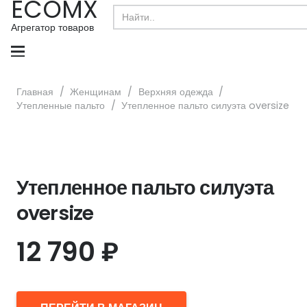
ECOMX
Search
for:
Агрегатор товаров
Главная
/
Женщинам
/
Верхняя одежда
/
Утепленные пальто
/
Утепленное пальто силуэта oversize
Утепленное пальто силуэта
oversize
12 790
₽