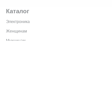
Каталог
Электроника
Женщинам
Мужчинам
Информация
Brands
Home
My Account
Shop
Главная
Контакты
О сервисе