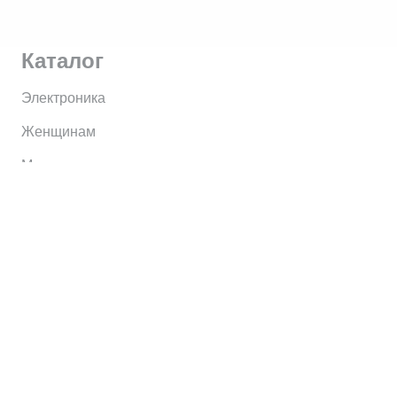
Каталог
Электроника
Женщинам
Мужчинам
Информация
Brands
Home
My Account
Shop
Главная
Контакты