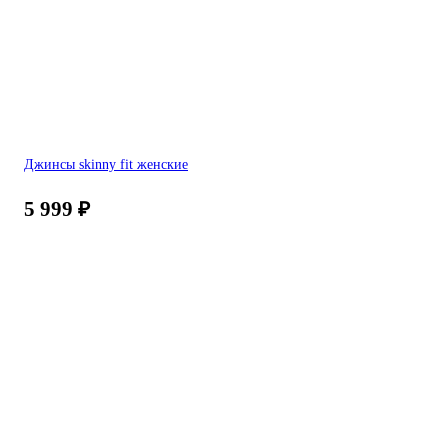
Джинсы skinny fit женские
5 999
₽