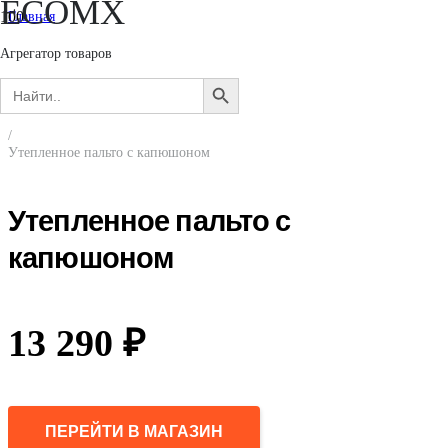
ECOMX
Главная
/
Женщинам
Агрегатор товаров
/
Search
Верхняя одежда
SEARCH
for:
/
BUTTON
Утепленные пальто
/
Утепленное пальто с капюшоном
Утепленное пальто с
капюшоном
13 290
₽
ПЕРЕЙТИ В МАГАЗИН