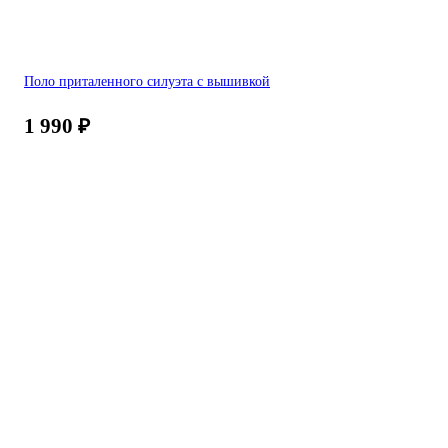
Поло приталенного силуэта с вышивкой
1 990
₽