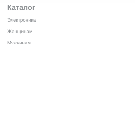
Каталог
Электроника
Женщинам
Мужчинам
Информация
Brands
Home
My Account
Shop
Главная
Контакты
О сервисе