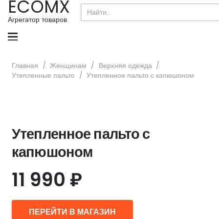
ECOMX
Search
for:
Агрегатор товаров
Главная
/
Женщинам
/
Верхняя одежда
/
Утепленные пальто
/
Утепленное пальто с капюшоном
Утепленное пальто с
капюшоном
11 990
₽
ПЕРЕЙТИ В МАГАЗИН