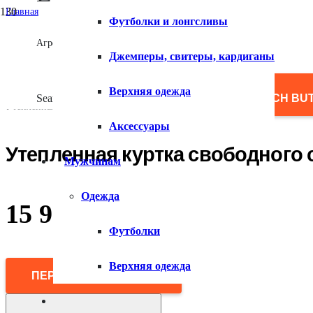
Главная
Футболки и лонгсливы
/
Женщинам
Агрегатор товаров
/
Джемперы, свитеры, кардиганы
Верхняя одежда
/
Куртки
Верхняя одежда
/
Search for:
SEARCH BU
Утепленная куртка свободного силуэта
Аксессуары
Утепленная куртка свободного 
Мужчинам
Одежда
15 990
₽
Футболки
Верхняя одежда
ПЕРЕЙТИ В МАГАЗИН