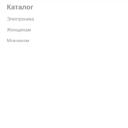
Каталог
Электроника
Женщинам
Мужчинам
Информация
Brands
Home
My Account
Shop
Главная
Контакты
О сервисе