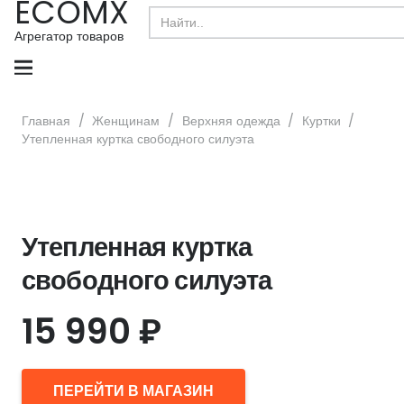
ECOMX
Search
for:
Агрегатор товаров
Главная
/
Женщинам
/
Верхняя одежда
/
Куртки
/
Утепленная куртка свободного силуэта
Утепленная куртка
свободного силуэта
15 990
₽
ПЕРЕЙТИ В МАГАЗИН