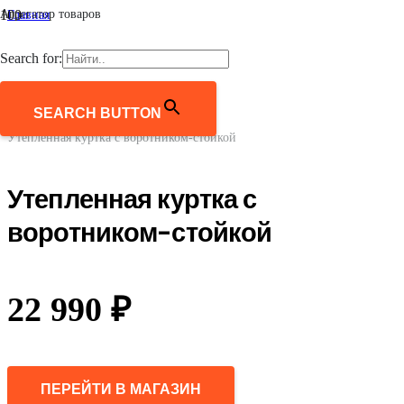
Агрегатор товаров
Главная
/
Мужчинам
Search for:
/
Верхняя одежда
/
Куртки
SEARCH BUTTON
/
Утепленная куртка с воротником-стойкой
Утепленная куртка с
воротником-стойкой
22 990
₽
ПЕРЕЙТИ В МАГАЗИН