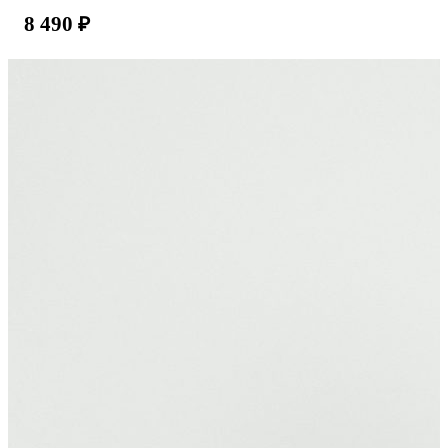
8 490
₽