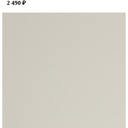
2 490
₽