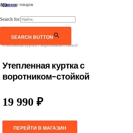
Агрегатор товаров
Главная
/
Мужчинам
Search for:
/
Верхняя одежда
/
Куртки
SEARCH BUTTON
/
Утепленная куртка с воротником-стойкой
Утепленная куртка с
воротником-стойкой
19 990
₽
ПЕРЕЙТИ В МАГАЗИН