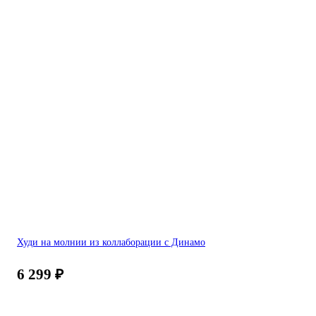
Худи на молнии из коллаборации с Динамо
6 299
₽