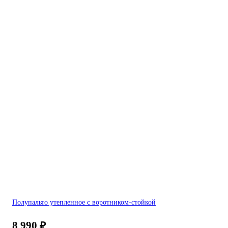
Полупальто утепленное с воротником-стойкой
8 990
₽