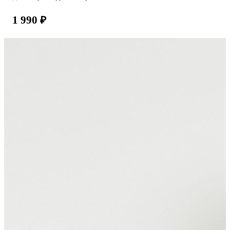
1 990
₽