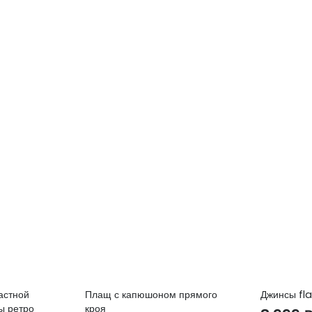
астной
Плащ с капюшоном прямого
Джинсы fla
ы ретро
кроя