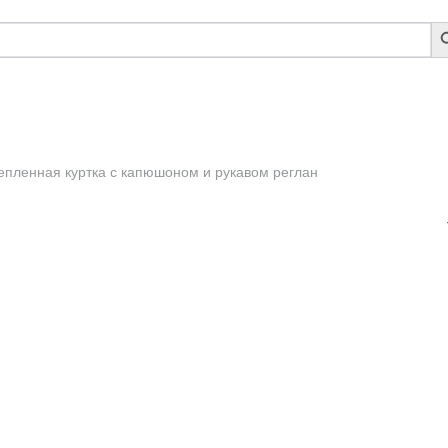
S
B
епленная куртка с капюшоном и рукавом реглан