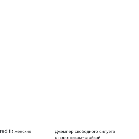
red fit женские
Джемпер свободного силуэта
Ма
с воротником-стойкой
Ди