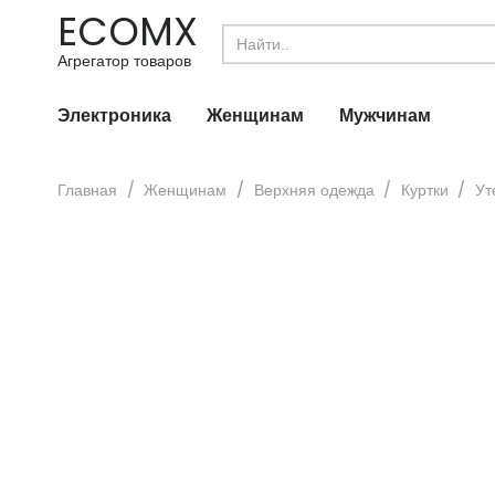
ECOMX
Search
for:
Агрегатор товаров
Электроника
Женщинам
Мужчинам
Главная
/
Женщинам
/
Верхняя одежда
/
Куртки
/
Ут