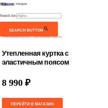
Агрегатор товаров
Главная
/
Женщинам
Search for:
/
Верхняя одежда
/
Куртки
SEARCH BUTTON
/
Утепленная куртка с эластичным поясом
Утепленная куртка с
эластичным поясом
8 990
₽
ПЕРЕЙТИ В МАГАЗИН