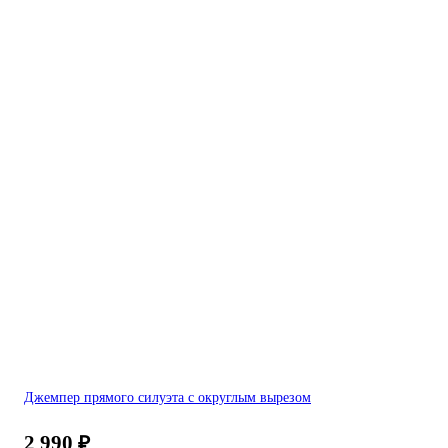
Джемпер прямого силуэта с округлым вырезом
2 990
₽