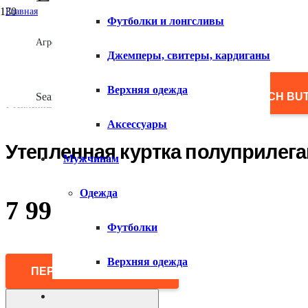
Главная
Футболки и лонгсливы
/
Женщинам
Агрегатор товаров
/
Джемперы, свитеры, кардиганы
Верхняя одежда
/
Куртки
Верхняя одежда
/
Search for:
SEARCH BU
Утепленная куртка полуприлегающего силуэта
Аксессуары
Утепленная куртка полуприлег
Мужчинам
Одежда
7 990
₽
Футболки
Верхняя одежда
ПЕРЕЙТИ В МАГАЗИН