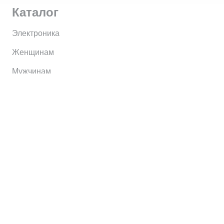
Каталог
Электроника
Женщинам
Мужчинам
Информация
Brands
Home
My Account
Shop
Главная
Контакты
О сервисе