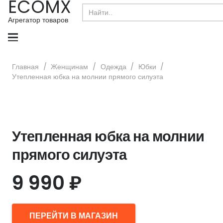
ECOMX
Search
for:
Агрегатор товаров
Главная
/
Женщинам
/
Одежда
/
Юбки
/
Утепленная юбка на молнии прямого силуэта
Утепленная юбка на молнии
прямого силуэта
9 990
₽
ПЕРЕЙТИ В МАГАЗИН