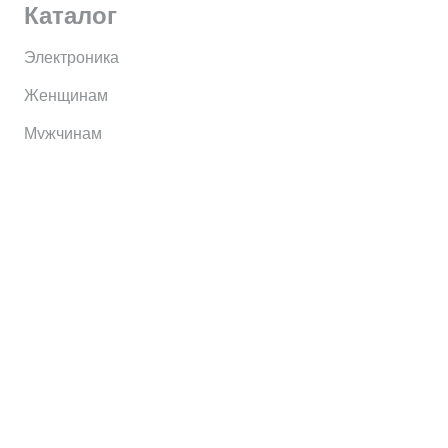
Каталог
Электроника
Женщинам
Мужчинам
Информация
Brands
Home
My Account
Shop
Главная
Контакты
О сервисе