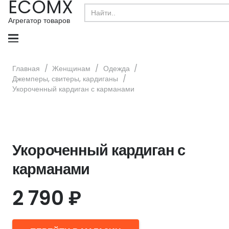
ECOMX
Search
for:
Агрегатор товаров
Главная
/
Женщинам
/
Одежда
/
Джемперы, свитеры, кардиганы
/
Укороченный кардиган с карманами
Укороченный кардиган с
карманами
2 790
₽