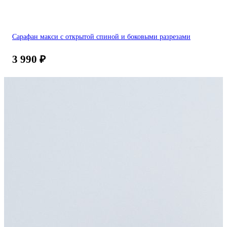
Сарафан макси с открытой спиной и боковыми разрезами
3 990
₽