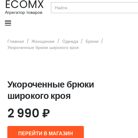
ECOMX
Search
for:
Агрегатор товаров
Главная
/
Женщинам
/
Одежда
/
Брюки
/
Укороченные брюки широкого кроя
Укороченные брюки
широкого кроя
2 990
₽
ПЕРЕЙТИ В МАГАЗИН