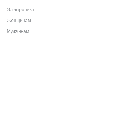
Электроника
Женщинам
Мужчинам
Информация
Brands
Home
My Account
Shop
Главная
Контакты
О сервисе