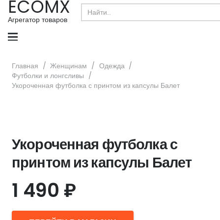
ECOMX
Search
for:
Агрегатор товаров
Главная
/
Женщинам
/
Одежда
/
Футболки и лонгсливы
/
Укороченная футболка с принтом из капсулы Балет
Укороченная футболка с
принтом из капсулы Балет
1 490
₽