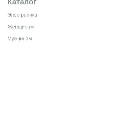
Каталог
Электроника
Женщинам
Мужчинам
Информация
Brands
Home
My Account
Shop
Главная
Контакты
О сервисе