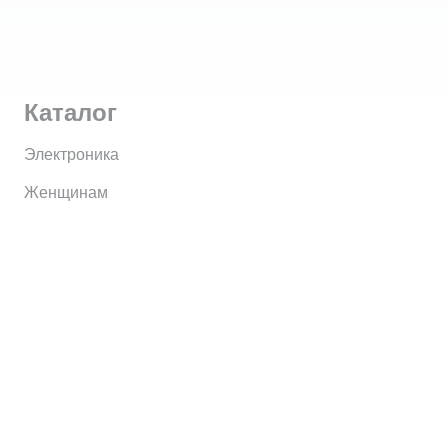
Каталог
Электроника
Женщинам
Мужчинам
Информация
Brands
Home
My Account
Shop