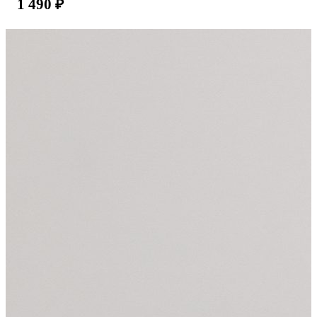
1 490
₽