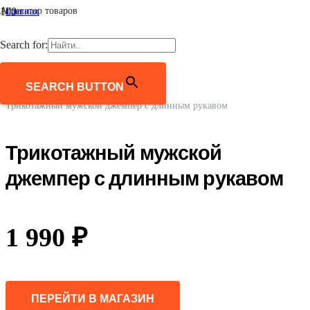
Агрегатор товаров
Главная
/
Мужчинам
Search for:
/
Одежда
/
Джемперы, свитеры, кардиганы
SEARCH BUTTON
/
Трикотажный мужской джемпер с длинным рукавом
Трикотажный мужской
джемпер с длинным рукавом
1 990
₽
ПЕРЕЙТИ В МАГАЗИН