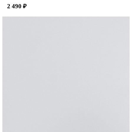
2 490
₽