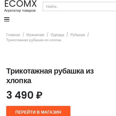
ECOMX
Search
for:
Агрегатор товаров
Главная
/
Мужчинам
/
Одежда
/
Рубашки
/
Трикотажная рубашка из хлопка
Трикотажная рубашка из
хлопка
3 490
₽
ПЕРЕЙТИ В МАГАЗИН