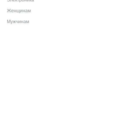
Женщинам
Мужчинам
Информация
Brands
Home
My Account
Shop
Главная
Контакты
О сервисе
Контакты