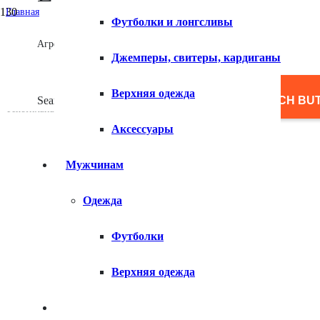
Главная
Футболки и лонгсливы
/
Женщинам
Агрегатор товаров
/
Джемперы, свитеры, кардиганы
Аксессуары
/
Перчатки и варежки
Верхняя одежда
/
Search for:
SEARCH BU
Текстильные женские перчатки
Аксессуары
Мужчинам
Одежда
Футболки
Верхняя одежда